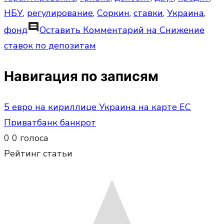
НБУ
,
регулирование
,
Соркин
,
ставки
,
Украина
,
comment
фонд
Оставить Комментарий
на Снижение
ставок по депозитам
Навигация по записям
5 евро на кириллице Украина на карте ЕС
Приватбанк банкрот
0
0
голоса
Рейтинг статьи