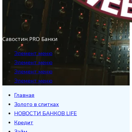
Савостин PRO Банки
Элемент меню
Элемент меню
Элемент меню
Элемент меню
Главная
Золото в слитках
НОВОСТИ БАНКОВ LIFE
Кредит
Займ