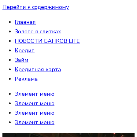
Перейти к содержимому
Главная
Золото в слитках
НОВОСТИ БАНКОВ LIFE
Кредит
Займ
Кредитная карта
Реклама
Элемент меню
Элемент меню
Элемент меню
Элемент меню