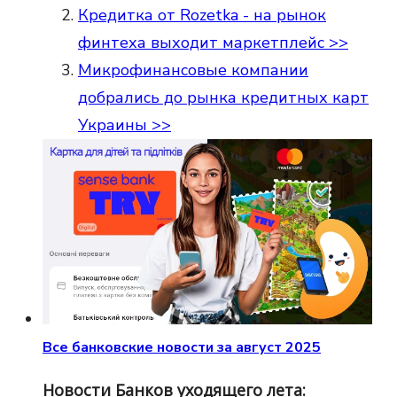
Кредитка от Rozetka - на рынок
финтеха выходит маркетплейс >>
Микрофинансовые компании
добрались до рынка кредитных карт
Украины >>
Все банковские новости за август 2025
Новости Банков уходящего лета: