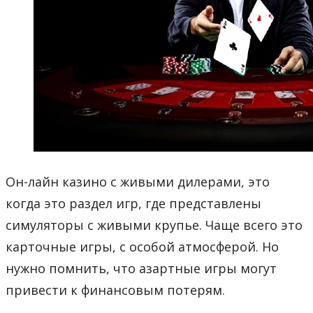
Он-лайн казино с живыми дилерами, это
когда это раздел игр, где представлены
симуляторы с живыми крупье. Чаще всего это
карточные игры, с особой атмосферой. Но
нужно помнить, что азартные игры могут
привести к финансовым потерям.