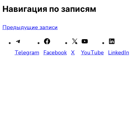
Навигация по записям
Предыдущие записи
Telegram
Facebook
X
YouTube
LinkedIn