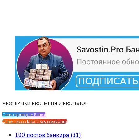
PRO: БАНКИ PRO: МЕНЯ и PRO: БЛОГ
Стать партнером Банка
Evgen Savostin My CV
О чем писать Блог и как заработать
100 постов банкира (31)