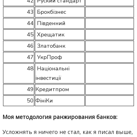
42
Руский стандарт
43
Брокбізнес
44
Південний
45
Хрещатик
46
Златобанк
47
УкрПроф
48
Національні
інвестиції
49
Кредитпром
50
ФініКи
Моя методология ранжирования банков:
Усложнять я ничего не стал, как я писал выше,