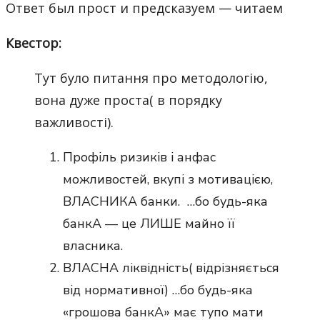
Ответ был прост и предсказуем — читаем
Квестор:
Тут було питання про методологію,
вона дуже проста( в порядку
важливості).
Профіль ризиків і анфас
можливостей, вкупі з мотивацією,
ВЛАСНИКА банки. …бо будь-яка
банкА — це ЛИШЕ майно її
власника.
ВЛАСНА ліквідність( відрізняється
від нормативної) …бо будь-яка
«грошова банкА» має тупо мати