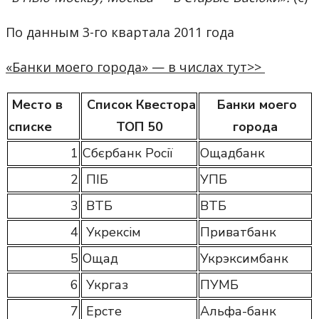
По данным 3-го квартала 2011 года
«Банки моего города» — в числах тут>>
Место в
Список Квестора
Банки моего
списке
ТОП 50
города
1
Сбєрбанк Росії
Ощадбанк
2
ПІБ
УПБ
3
ВТБ
ВТБ
4
Укрексім
Приватбанк
5
Ощад
Укрэксимбанк
6
Укргаз
ПУМБ
7
Ерсте
Альфа-банк