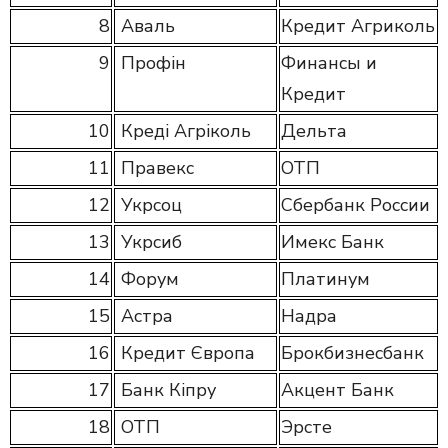
8
Аваль
Кредит Агриколь
9
Профін
Финансы и
Кредит
10
Креді Агріколь
Дельта
11
Правекс
ОТП
12
Укрсоц
Сбербанк России
13
Укрсиб
Имекс Банк
14
Форум
Платинум
15
Астра
Надра
16
Кредит Європа
Брокбизнесбанк
17
Банк Кіпру
Акцент Банк
18
ОТП
Эрсте