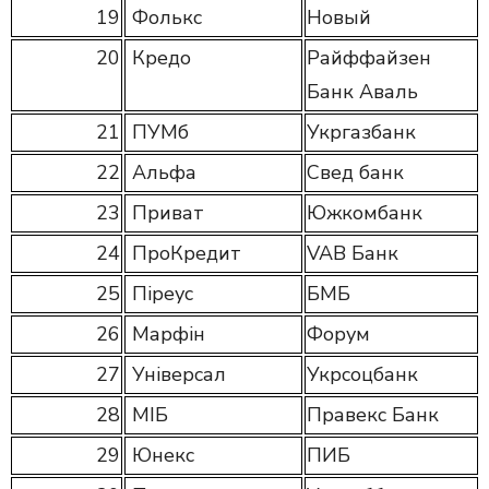
19
Фолькс
Новый
20
Кредо
Райффайзен
Банк Аваль
21
ПУМб
Укргазбанк
22
Альфа
Свед банк
23
Приват
Южкомбанк
24
ПроКредит
VAB Банк
25
Піреус
БМБ
26
Марфін
Форум
27
Універсал
Укрсоцбанк
28
МІБ
Правекс Банк
29
Юнекс
ПИБ