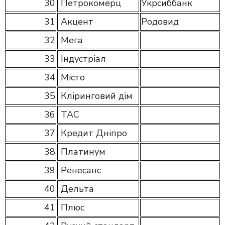
30
Петрокомерц
Укрсиббанк
31
Акцент
Родовид
32
Мега
33
Індустріал
34
Місто
35
Кліринговий дім
36
ТАС
37
Кредит Дніпро
38
Платинум
39
Ренесанс
40
Дельта
41
Плюс