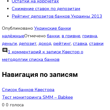
Остатки на корсчетах
Снижение ставок по депозитам
Рейтинг депозитов банков Украины 2013
Опубликовано
Укринские банки
надёжные
Отмечено
банки
,
в гривне
,
гривна
,
деньги
,
депозит
,
доход
,
рейтинг
,
ставка
,
ставки
comment
1 комментарий
к записи Квестор о
методолгии списка банков
Навигация по записям
Список банков Квестора
Тест мониторинга SMM – Babkee
0
0
голоса