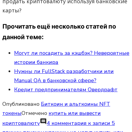
продать криптовалюту используя банковские
карты?
Прочитать ещё несколько статей по
данной теме:
Могут ли посадить за кэшбэк? Невероятные
истории банкира
Нужны ли FullStack разработчики или
Manual QA в банковской сфере?
Кредит предпринимателям Овердрафт
Опубликовано
Биткоин и альткоины NFT
токены
Отмечено
купить или вывести
comment
криптовалюту
4 комментария
к записи 5