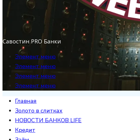
Савостин PRO Банки
Элемент меню
Элемент меню
Элемент меню
Элемент меню
Главная
Золото в слитках
НОВОСТИ БАНКОВ LIFE
Кредит
Займ