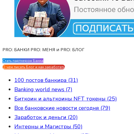
PRO: БАНКИ PRO: МЕНЯ и PRO: БЛОГ
Стать партнером Банка
Evgen Savostin My CV
О чем писать Блог и как заработать
100 постов банкира (31)
Banking world news (7)
Биткоин и альткоины NFT токены (25)
Все банковские новости сегодня (79)
Заработок и деньги (20)
Интерны и Магистры (50)