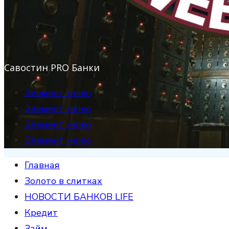
Савостин PRO Банки
Элемент меню
Элемент меню
Элемент меню
Элемент меню
Главная
Золото в слитках
НОВОСТИ БАНКОВ LIFE
Кредит
Займ