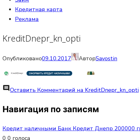
Кредитная карта
Реклама
KreditDnepr_kn_opti
Опубликовано
09.10.2017
Автор
Savostin
comment
Оставить Комментарий
на KreditDnepr_kn_opti
Навигация по записям
Кредит наличными Банк Кредит Днепр 200000 г
0
0
голоса