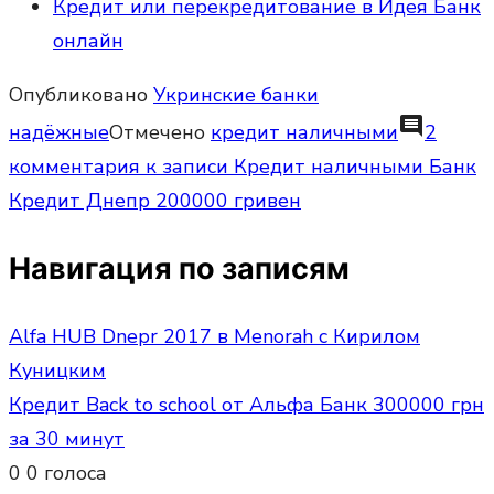
Кредит или перекредитование в Идея Банк
онлайн
Опубликовано
Укринские банки
comment
надёжные
Отмечено
кредит наличными
2
комментария
к записи Кредит наличными Банк
Кредит Днепр 200000 гривен
Навигация по записям
Alfa HUB Dnepr 2017 в Menorah с Кирилом
Куницким
Кредит Back to school от Альфа Банк 300000 грн
за 30 минут
0
0
голоса