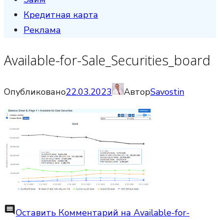
Кредитная карта
Реклама
Available-for-Sale_Securities_board
Опубликовано
22.03.2023
Автор
Savostin
comment
Оставить Комментарий
на Available-for-