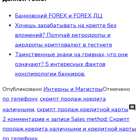
Банковский FOREX и FOREX ДЦ
Хочешь зарабатывать на крипте без
вложений? Получай ретродропы и
аирдропы криптовалют в тестнете
Таинственные знаки на гривнах, что они
означают? 5 интересных фактов
конспирологии банкиров.
Опубликовано
Интерны и Магистры
Отмечено
по телефону
,
скрипт продаж кредита
comment
наличными
,
скрипт продаж кредитной карты
2 комментария
к записи Sales method: Скрипт
продаж кредита наличными и кредитной карты
по телефону.