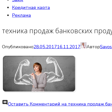
Кредитная карта
Реклама
техника продаж банковских прод
Опубликовано
28.05.2017
16.11.2017
Автор
Savos
comment
Оставить Комментарий
на техника продаж ба