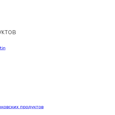
уктов
tin
нковских продуктов