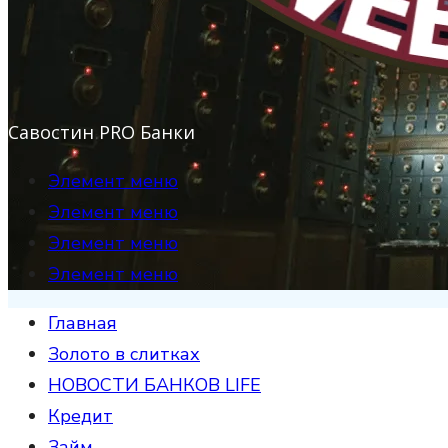
Савостин PRO Банки
Элемент меню
Элемент меню
Элемент меню
Элемент меню
Главная
Золото в слитках
НОВОСТИ БАНКОВ LIFE
Кредит
Займ