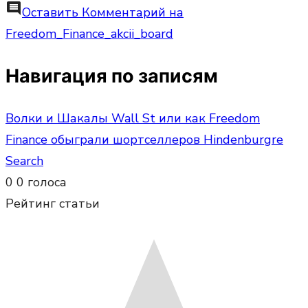
comment
Оставить Комментарий
на
Freedom_Finance_akcii_board
Навигация по записям
Волки и Шакалы Wall St или как Freedom
Finance обыграли шортселлеров Hindenburgre
Search
0
0
голоса
Рейтинг статьи