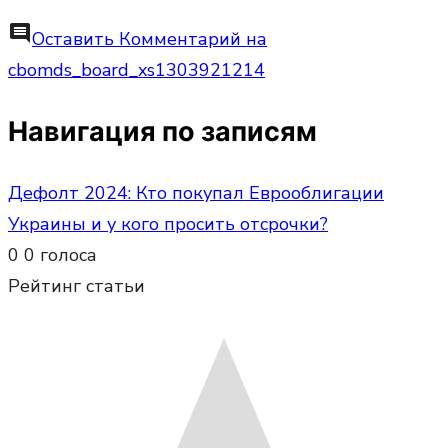
comment
Оставить Комментарий
на
cbomds_board_xs1303921214
Навигация по записям
Дефолт 2024: Кто покупал Еврооблигации
Украины и у кого просить отсрочки?
0
0
голоса
Рейтинг статьи