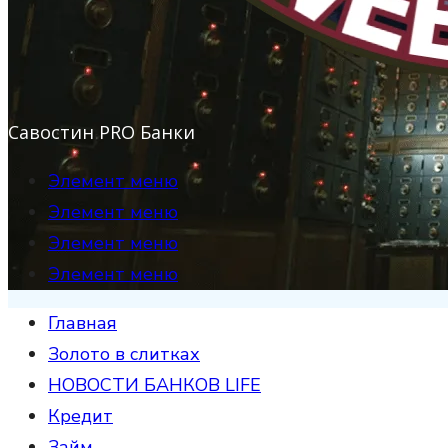
Савостин PRO Банки
Элемент меню
Элемент меню
Элемент меню
Элемент меню
Главная
Золото в слитках
НОВОСТИ БАНКОВ LIFE
Кредит
Займ