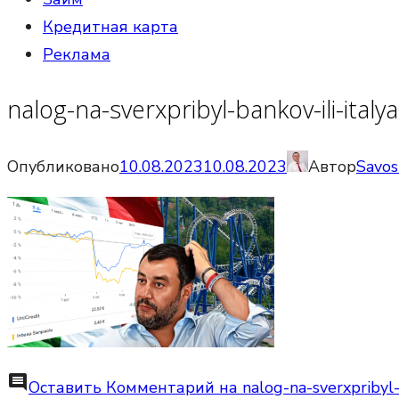
Кредитная карта
Реклама
nalog-na-sverxpribyl-bankov-ili-ital
Опубликовано
10.08.2023
10.08.2023
Автор
Savos
comment
Оставить Комментарий
на nalog-na-sverxpribyl-