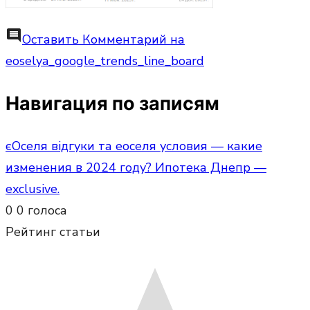
comment
Оставить Комментарий
на
eoselya_google_trends_line_board
Навигация по записям
єОселя відгуки та еоселя условия — какие
изменения в 2024 году? Ипотека Днепр —
exclusive.
0
0
голоса
Рейтинг статьи