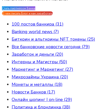
Стать партнером Банка
Evgen Savostin My CV
О чем писать Блог и как заработать
100 постов банкира (31)
Banking world news (7)
Биткоин и альткоины NFT токены (25)
Все банковские новости сегодня (79)
Заработок и деньги (20)
Интерны и Магистры (50)
Маркетинг и Маркетинг (27)
Микрозаймы Украина (20)
Монеты и металлы (18)
Новости Банков (17)
Онлайн шопинг | on-line (29)
Политика и блондинка (38)