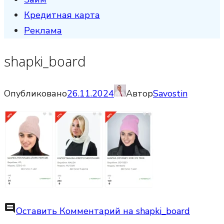
Кредитная карта
Реклама
shapki_board
Опубликовано
26.11.2024
Автор
Savostin
comment
Оставить Комментарий
на shapki_board