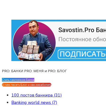
PRO: БАНКИ PRO: МЕНЯ и PRO: БЛОГ
Стать партнером Банка
Evgen Savostin My CV
О чем писать Блог и как заработать
100 постов банкира (31)
Banking world news (7)