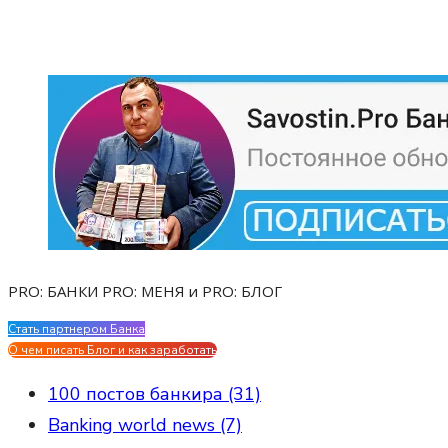
PRO: БАНКИ PRO: МЕНЯ и PRO: БЛОГ
Стать партнером Банка
Evgen Savostin My CV
О чем писать Блог и как заработать
100 постов банкира (31)
Banking world news (7)