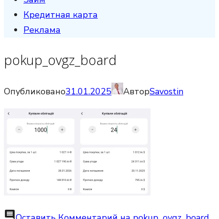
Кредитная карта
Реклама
pokup_ovgz_board
Опубликовано
31.01.2025
Автор
Savostin
comment
Оставить Комментарий
на pokup_ovgz_board