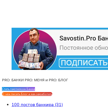
PRO: БАНКИ PRO: МЕНЯ и PRO: БЛОГ
Стать партнером Банка
Evgen Savostin My CV
О чем писать Блог и как заработать
100 постов банкира (31)