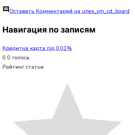
comment
Оставить Комментарий
на unex_sm_cd_board
Навигация по записям
Кредитна карта під 0,01%
0
0
голоса
Рейтинг статьи