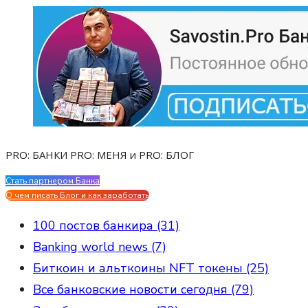
PRO: БАНКИ PRO: МЕНЯ и PRO: БЛОГ
Стать партнером Банка
Evgen Savostin My CV
О чем писать Блог и как заработать
100 постов банкира (31)
Banking world news (7)
Биткоин и альткоины NFT токены (25)
Все банковские новости сегодня (79)