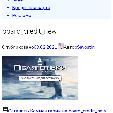
Кредитная карта
Реклама
board_credit_new
Опубликовано
09.02.2021
Автор
Savostin
comment
Оставить Комментарий
на board_credit_new