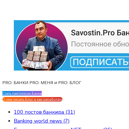
PRO: БАНКИ PRO: МЕНЯ и PRO: БЛОГ
Стать партнером Банка
Evgen Savostin My CV
О чем писать Блог и как заработать
100 постов банкира (31)
Banking world news (7)