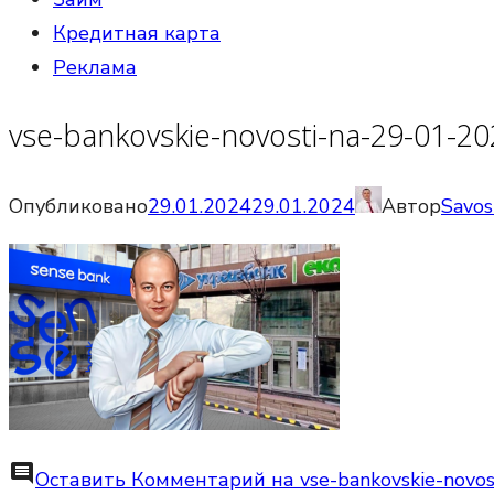
Кредитная карта
Реклама
vse-bankovskie-novosti-na-29-01-2
Опубликовано
29.01.2024
29.01.2024
Автор
Savos
comment
Оставить Комментарий
на vse-bankovskie-novo