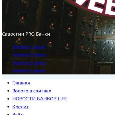
Савостин PRO Банки
Элемент меню
Элемент меню
Элемент меню
Элемент меню
Главная
Золото в слитках
НОВОСТИ БАНКОВ LIFE
Кредит
Займ