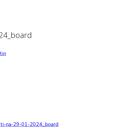
024_board
tin
sti-na-29-01-2024_board