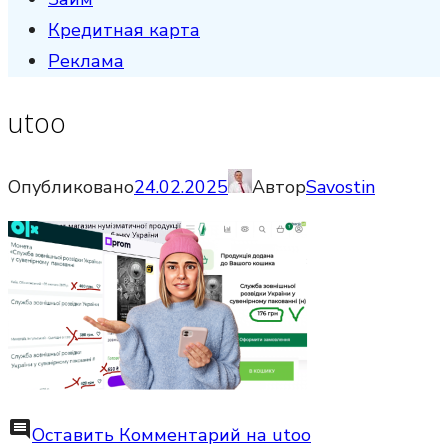
Кредитная карта
Реклама
utoo
Опубликовано
24.02.2025
Автор
Savostin
comment
Оставить Комментарий
на utoo