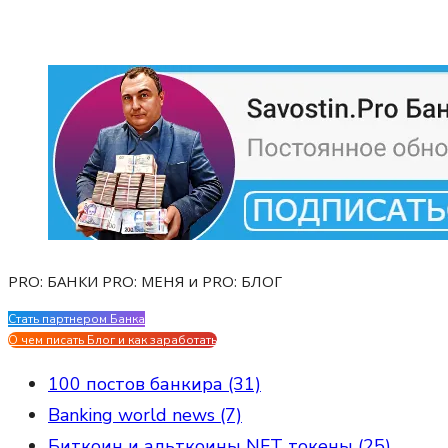
PRO: БАНКИ PRO: МЕНЯ и PRO: БЛОГ
Стать партнером Банка
Evgen Savostin My CV
О чем писать Блог и как заработать
100 постов банкира (31)
Banking world news (7)
Биткоин и альткоины NFT токены (25)