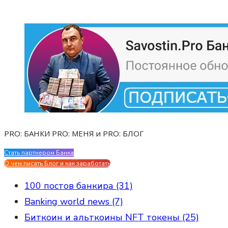
PRO: БАНКИ PRO: МЕНЯ и PRO: БЛОГ
Стать партнером Банка
Evgen Savostin My CV
О чем писать Блог и как заработать
100 постов банкира (31)
Banking world news (7)
Биткоин и альткоины NFT токены (25)