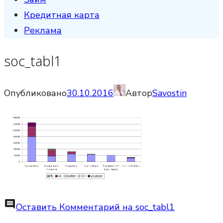
Кредитная карта
Реклама
soc_tabl1
Опубликовано
30.10.2016
Автор
Savostin
comment
Оставить Комментарий
на soc_tabl1