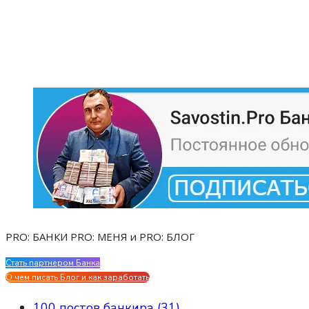
PRO: БАНКИ PRO: МЕНЯ и PRO: БЛОГ
Стать партнером Банка
Evgen Savostin My CV
О чем писать Блог и как заработать
100 постов банкира (31)