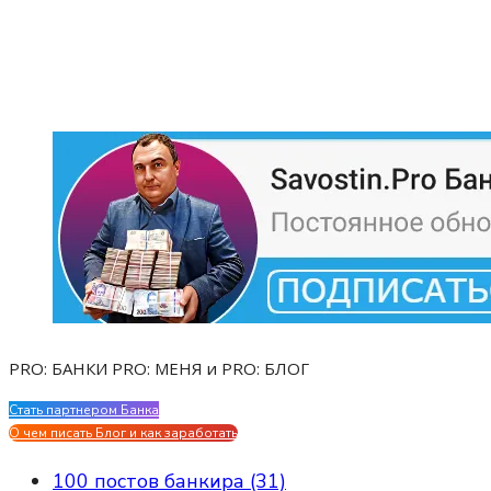
PRO: БАНКИ PRO: МЕНЯ и PRO: БЛОГ
Стать партнером Банка
Evgen Savostin My CV
О чем писать Блог и как заработать
100 постов банкира (31)