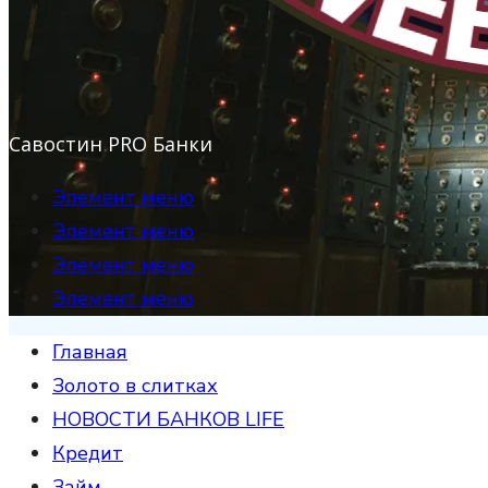
Савостин PRO Банки
Элемент меню
Элемент меню
Элемент меню
Элемент меню
Главная
Золото в слитках
НОВОСТИ БАНКОВ LIFE
Кредит
Займ