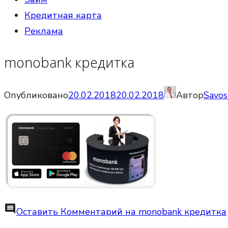
Кредитная карта
Реклама
monobank кредитка
Опубликовано
20.02.2018
20.02.2018
Автор
Savos
comment
Оставить Комментарий
на monobank кредитка