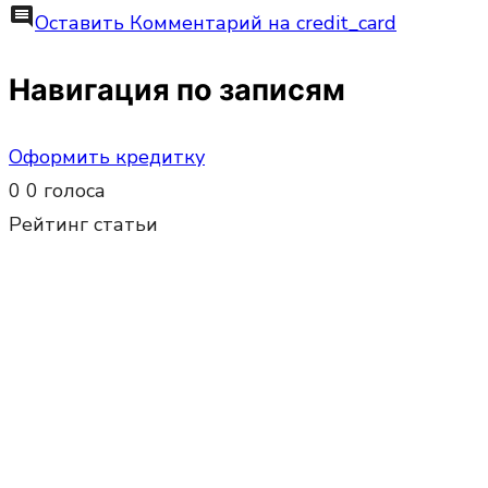
comment
Оставить Комментарий
на credit_card
Навигация по записям
Оформить кредитку
0
0
голоса
Рейтинг статьи