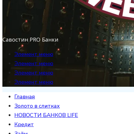
Савостин PRO Банки
Элемент меню
Элемент меню
Элемент меню
Элемент меню
Главная
Золото в слитках
НОВОСТИ БАНКОВ LIFE
Кредит
Займ