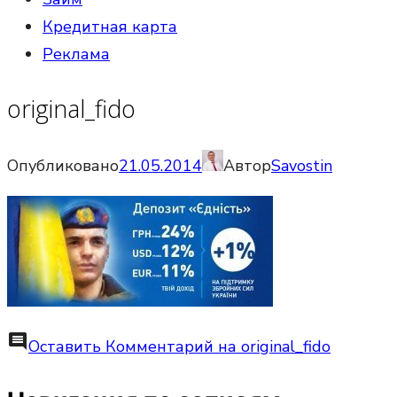
Кредитная карта
Реклама
original_fido
Опубликовано
21.05.2014
Автор
Savostin
comment
Оставить Комментарий
на original_fido