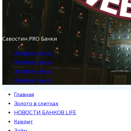
Савостин PRO Банки
Элемент меню
Элемент меню
Элемент меню
Элемент меню
Главная
Золото в слитках
НОВОСТИ БАНКОВ LIFE
Кредит
Займ