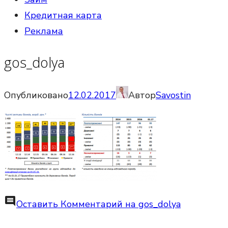
Кредитная карта
Реклама
gos_dolya
Опубликовано
12.02.2017
Автор
Savostin
comment
Оставить Комментарий
на gos_dolya