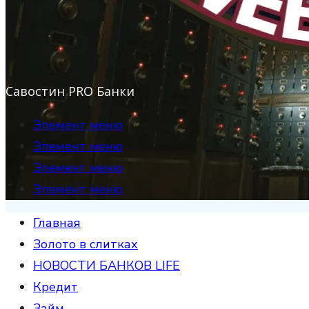
Савостин PRO Банки
Элемент меню
Элемент меню
Элемент меню
Элемент меню
Главная
Золото в слитках
НОВОСТИ БАНКОВ LIFE
Кредит
Займ