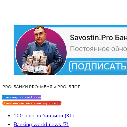
PRO: БАНКИ PRO: МЕНЯ и PRO: БЛОГ
Стать партнером Банка
Evgen Savostin My CV
О чем писать Блог и как заработать
100 постов банкира (31)
Banking world news (7)