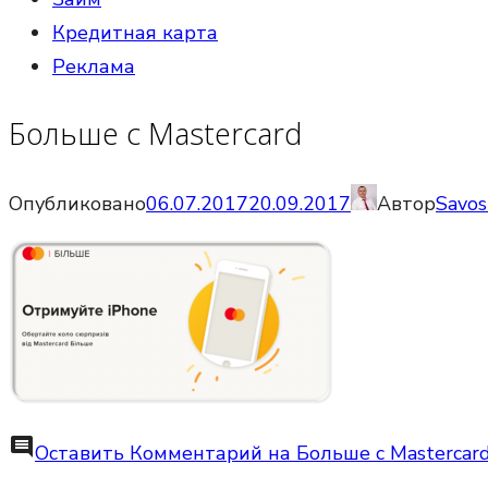
Кредитная карта
Реклама
Больше с Mastercard
Опубликовано
06.07.2017
20.09.2017
Автор
Savos
comment
Оставить Комментарий
на Больше с Mastercar