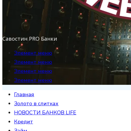
Савостин PRO Банки
Элемент меню
Элемент меню
Элемент меню
Элемент меню
Главная
Золото в слитках
НОВОСТИ БАНКОВ LIFE
Кредит
Займ