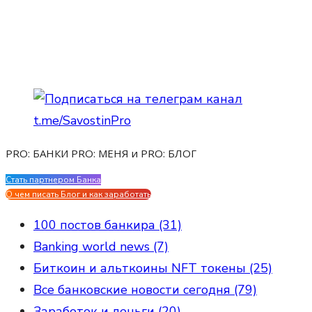
PRO: БАНКИ PRO: МЕНЯ и PRO: БЛОГ
Стать партнером Банка
Evgen Savostin My CV
О чем писать Блог и как заработать
100 постов банкира (31)
Banking world news (7)
Биткоин и альткоины NFT токены (25)
Все банковские новости сегодня (79)
Заработок и деньги (20)