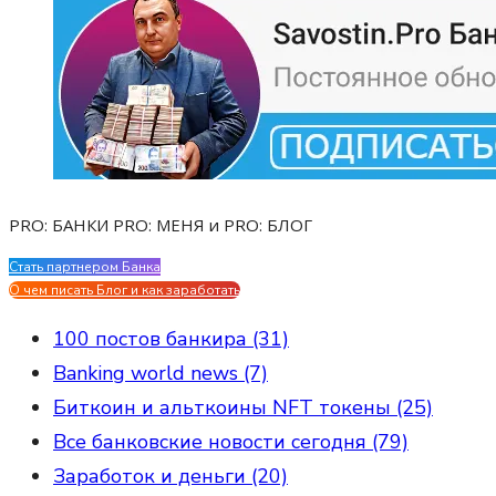
PRO: БАНКИ PRO: МЕНЯ и PRO: БЛОГ
Стать партнером Банка
Evgen Savostin My CV
О чем писать Блог и как заработать
100 постов банкира (31)
Banking world news (7)
Биткоин и альткоины NFT токены (25)
Все банковские новости сегодня (79)
Заработок и деньги (20)