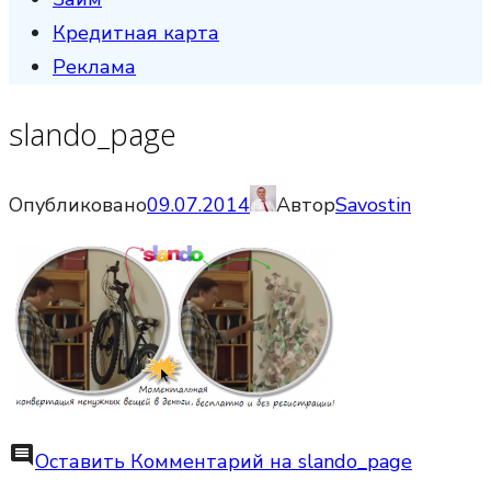
Кредитная карта
Реклама
slando_page
Опубликовано
09.07.2014
Автор
Savostin
comment
Оставить Комментарий
на slando_page