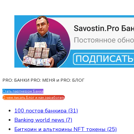
PRO: БАНКИ PRO: МЕНЯ и PRO: БЛОГ
Стать партнером Банка
Evgen Savostin My CV
О чем писать Блог и как заработать
100 постов банкира (31)
Banking world news (7)
Биткоин и альткоины NFT токены (25)