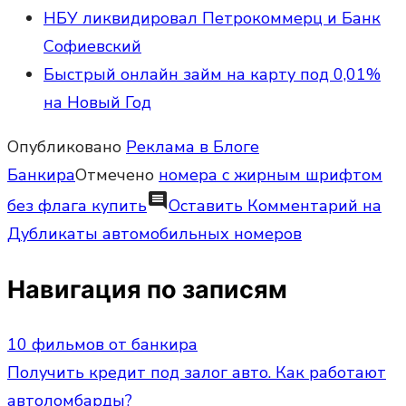
НБУ ликвидировал Петрокоммерц и Банк
Софиевский
Быстрый онлайн займ на карту под 0,01%
на Новый Год
Опубликовано
Реклама в Блоге
Банкира
Отмечено
номера с жирным шрифтом
comment
без флага купить
Оставить Комментарий
на
Дубликаты автомобильных номеров
Навигация по записям
10 фильмов от банкира
Получить кредит под залог авто. Как работают
автоломбарды?