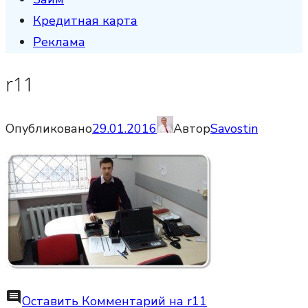
Кредитная карта
Реклама
r11
Опубликовано
29.01.2016
Автор
Savostin
comment
Оставить Комментарий
на r11