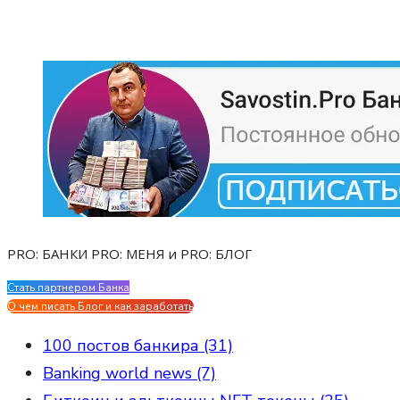
PRO: БАНКИ PRO: МЕНЯ и PRO: БЛОГ
Стать партнером Банка
Evgen Savostin My CV
О чем писать Блог и как заработать
100 постов банкира (31)
Banking world news (7)