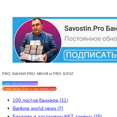
PRO: БАНКИ PRO: МЕНЯ и PRO: БЛОГ
Стать партнером Банка
Evgen Savostin My CV
О чем писать Блог и как заработать
100 постов банкира (31)
Banking world news (7)
Биткоин и альткоины NFT токены (25)