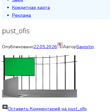
Кредитная карта
Реклама
pust_ofis
Опубликовано
22.05.2026
Автор
Savostin
comment
Оставить Комментарий
на pust_ofis