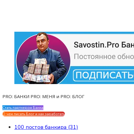
PRO: БАНКИ PRO: МЕНЯ и PRO: БЛОГ
Стать партнером Банка
Evgen Savostin My CV
О чем писать Блог и как заработать
100 постов банкира (31)