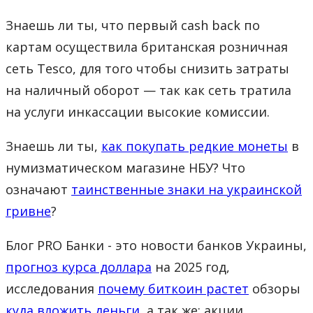
Знаешь ли ты, что первый cash back по
картам осуществила британская розничная
сеть Tesco, для того чтобы снизить затраты
на наличный оборот — так как сеть тратила
на услуги инкассации высокие комиссии.
Знаешь ли ты,
как покупать редкие монеты
в
нумизматическом магазине НБУ? Что
означают
таинственные знаки на украинской
гривне
?
Блог PRO Банки - это новости банков Украины,
прогноз курса доллара
на 2025 год,
исследования
почему биткоин растет
обзоры
куда вложить деньги
, а так же: акции,