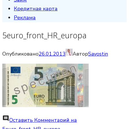
Кредитная карта
Реклама
5euro_front_HR_europa
Опубликовано
26.01.2013
Автор
Savostin
comment
Оставить Комментарий
на
5euro_front_HR_europa