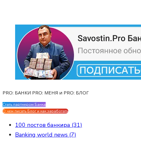
PRO: БАНКИ PRO: МЕНЯ и PRO: БЛОГ
Стать партнером Банка
Evgen Savostin My CV
О чем писать Блог и как заработать
100 постов банкира (31)
Banking world news (7)