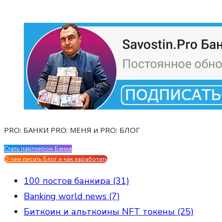
PRO: БАНКИ PRO: МЕНЯ и PRO: БЛОГ
Стать партнером Банка
Evgen Savostin My CV
О чем писать Блог и как заработать
100 постов банкира (31)
Banking world news (7)
Биткоин и альткоины NFT токены (25)