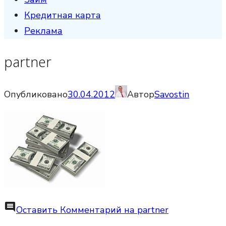
Кредитная карта
Реклама
partner
Опубликовано
30.04.2012
Автор
Savostin
comment
Оставить Комментарий
на partner