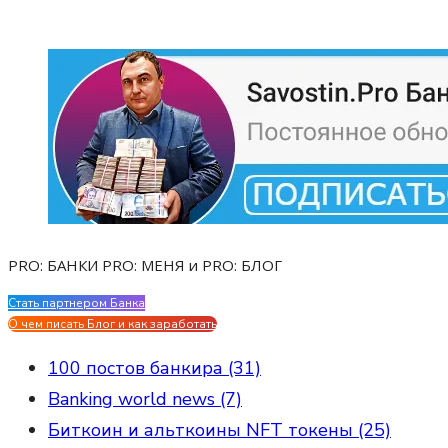
PRO: БАНКИ PRO: МЕНЯ и PRO: БЛОГ
Стать партнером Банка
Evgen Savostin My CV
О чем писать Блог и как заработать
100 постов банкира (31)
Banking world news (7)
Биткоин и альткоины NFT токены (25)