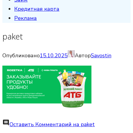
Кредитная карта
Реклама
paket
Опубликовано
15.10.2025
Автор
Savostin
comment
Оставить Комментарий
на paket