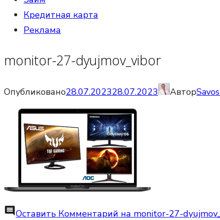
Кредитная карта
Реклама
monitor-27-dyujmov_vibor
Опубликовано
28.07.2023
28.07.2023
Автор
Savos
comment
Оставить Комментарий
на monitor-27-dyujmov_