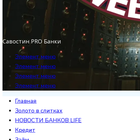
Савостин PRO Банки
Элемент меню
Элемент меню
Элемент меню
Элемент меню
Главная
Золото в слитках
НОВОСТИ БАНКОВ LIFE
Кредит
Займ