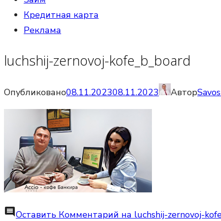
Кредитная карта
Реклама
luchshij-zernovoj-kofe_b_board
Опубликовано
08.11.2023
08.11.2023
Автор
Savos
comment
Оставить Комментарий
на luchshij-zernovoj-ko