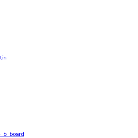
tin
fe_b_board