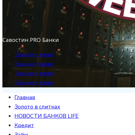
Савостин PRO Банки
Элемент меню
Элемент меню
Элемент меню
Элемент меню
Главная
Золото в слитках
НОВОСТИ БАНКОВ LIFE
Кредит
Займ