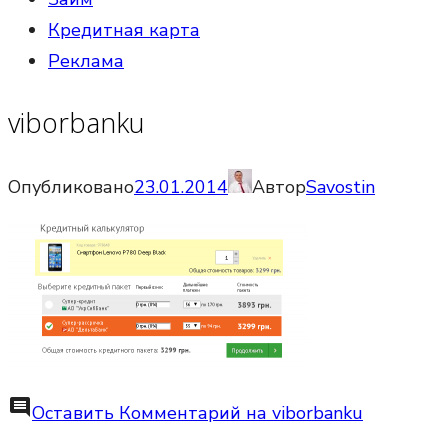
Кредитная карта
Реклама
viborbanku
Опубликовано
23.01.2014
Автор
Savostin
comment
Оставить Комментарий
на viborbanku