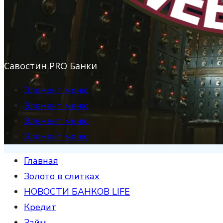
Савостин PRO Банки
Элемент меню
Элемент меню
Элемент меню
Элемент меню
Главная
Золото в слитках
НОВОСТИ БАНКОВ LIFE
Кредит
Займ