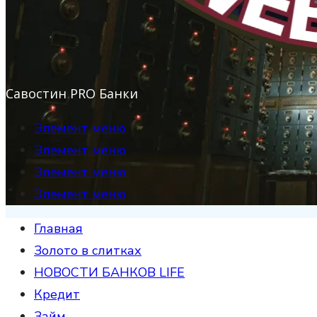
Савостин PRO Банки
Элемент меню
Элемент меню
Элемент меню
Элемент меню
Главная
Золото в слитках
НОВОСТИ БАНКОВ LIFE
Кредит
Займ