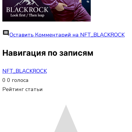
comment
Оставить Комментарий
на NFT_BLACKROCK
Навигация по записям
NFT_BLACKROCK
0
0
голоса
Рейтинг статьи