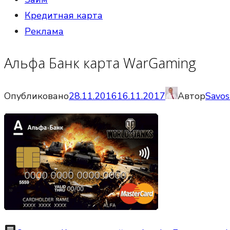
Кредитная карта
Реклама
Альфа Банк карта WarGaming
Опубликовано
28.11.2016
16.11.2017
Автор
Savos
comment