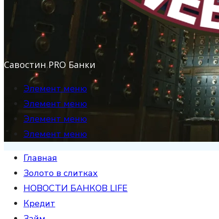
Савостин PRO Банки
Элемент меню
Элемент меню
Элемент меню
Элемент меню
Главная
Золото в слитках
НОВОСТИ БАНКОВ LIFE
Кредит
Займ