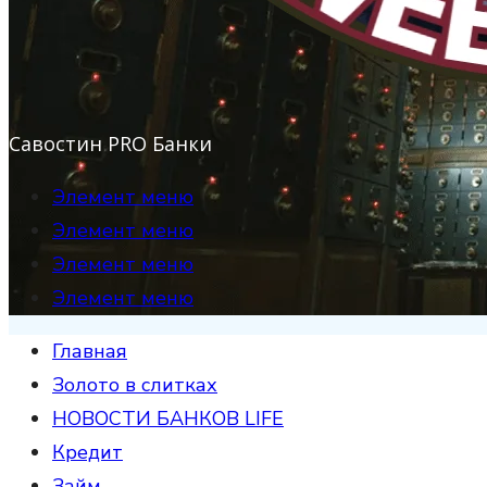
Савостин PRO Банки
Элемент меню
Элемент меню
Элемент меню
Элемент меню
Главная
Золото в слитках
НОВОСТИ БАНКОВ LIFE
Кредит
Займ