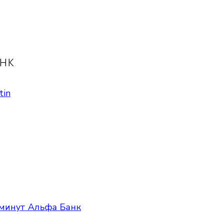
анк
tin
 минут Альфа Банк